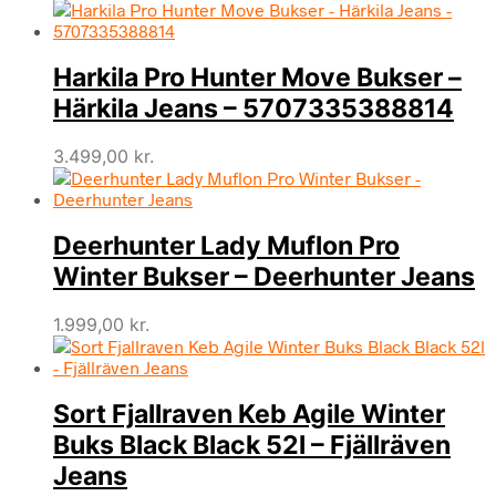
Harkila Pro Hunter Move Bukser –
Härkila Jeans – 5707335388814
3.499,00
kr.
Deerhunter Lady Muflon Pro
Winter Bukser – Deerhunter Jeans
1.999,00
kr.
Sort Fjallraven Keb Agile Winter
Buks Black Black 52l – Fjällräven
Jeans