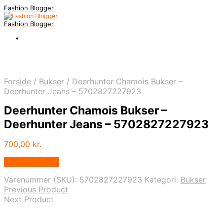
Fashion Blogger
Fashion Blogger
Forside
/
Bukser
/
Deerhunter Chamois Bukser –
Deerhunter Jeans – 5702827227923
Deerhunter Chamois Bukser –
Deerhunter Jeans – 5702827227923
700,00
kr.
Vælg Størrelse
Varenummer (SKU):
5702827227923
Kategori:
Bukser
Previous Product
Next Product