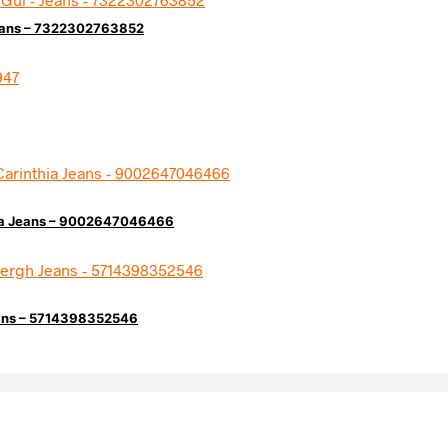
 Jeans – 7322302763852
hia Jeans – 9002647046466
eans – 5714398352546