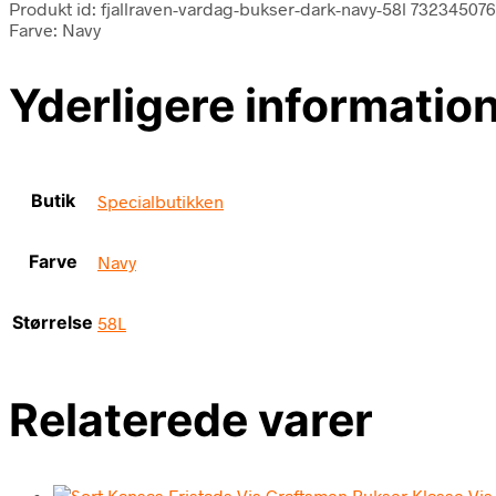
Produkt id: fjallraven-vardag-bukser-dark-navy-58l 73234507
Farve: Navy
Yderligere informatio
Butik
Specialbutikken
Farve
Navy
Størrelse
58L
Relaterede varer