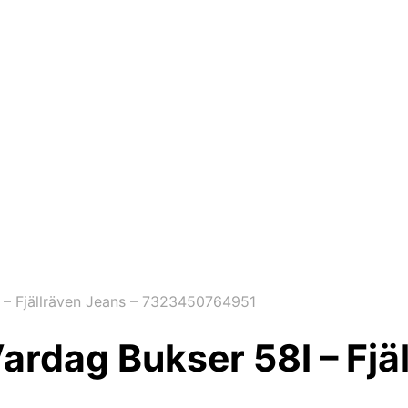
 – Fjällräven Jeans – 7323450764951
ardag Bukser 58l – Fjä