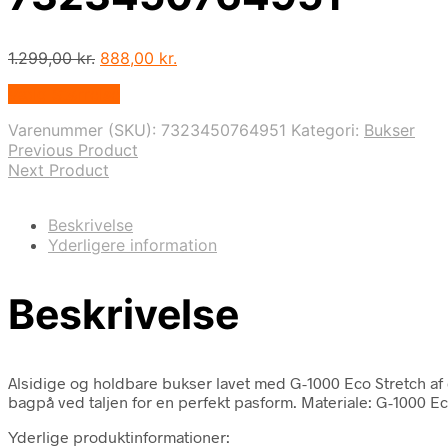
Den
Den
1.299,00
kr.
888,00
kr.
oprindelige
aktuelle
Vælg Størrelse
pris
pris
var:
er:
Varenummer (SKU):
7323450764951
Kategori:
Bukser
1.299,00 kr..
888,00 kr..
Previous Product
Next Product
Beskrivelse
Yderligere information
Beskrivelse
Alsidige og holdbare bukser lavet med G-1000 Eco Stretch af
bagpå ved taljen for en perfekt pasform. Materiale: G-1000 Ec
Yderlige produktinformationer: