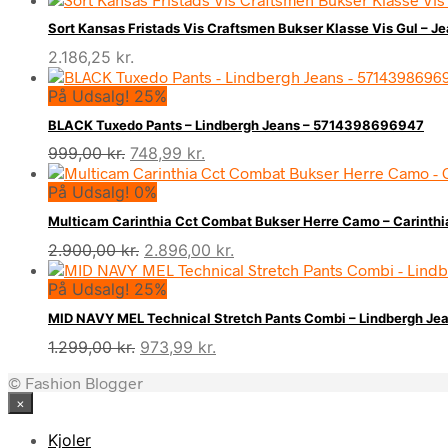
Sort Kansas Fristads Vis Craftsmen Bukser Klasse Vis Gul –
2.186,25
kr.
På Udsalg! 25%
BLACK Tuxedo Pants – Lindbergh Jeans – 5714398696947
Den
Den
999,00
kr.
748,99
kr.
oprindelige
aktuelle
På Udsalg! 0%
pris
pris
var:
er:
Multicam Carinthia Cct Combat Bukser Herre Camo – Carint
999,00 kr..
748,99 kr..
Den
Den
2.900,00
kr.
2.896,00
kr.
oprindelige
aktuelle
På Udsalg! 25%
pris
pris
var:
er:
MID NAVY MEL Technical Stretch Pants Combi – Lindbergh J
2.900,00 kr..
2.896,00 kr..
Den
Den
1.299,00
kr.
973,99
kr.
oprindelige
aktuelle
© Fashion Blogger
pris
pris
×
var:
er:
1.299,00 kr..
973,99 kr..
Kjoler