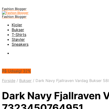
Fashion Blogger
Fashion Blogger
Kjoler
Bukser
T-Shirts
Støvler
Sneakers
På Udsalg! 32%
Forside
/
Bukser
/
Dark Navy Fjallraven Vardag Bukser 58l
Dark Navy Fjallraven V
7323450764951