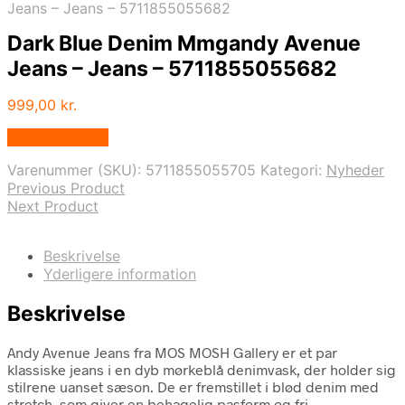
Jeans – Jeans – 5711855055682
Dark Blue Denim Mmgandy Avenue
Jeans – Jeans – 5711855055682
999,00
kr.
Vælg Størrelse
Varenummer (SKU):
5711855055705
Kategori:
Nyheder
Previous Product
Next Product
Beskrivelse
Yderligere information
Beskrivelse
Andy Avenue Jeans fra MOS MOSH Gallery er et par
klassiske jeans i en dyb mørkeblå denimvask, der holder sig
stilrene uanset sæson. De er fremstillet i blød denim med
stretch, som giver en behagelig pasform og fri