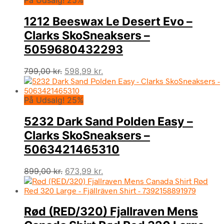
1212 Beeswax Le Desert Evo –
Clarks SkoSneaksers –
5059680432293
Den
Den
799,00
kr.
598,99
kr.
oprindelige
aktuelle
pris
pris
På Udsalg! 25%
var:
er:
799,00 kr..
598,99 kr..
5232 Dark Sand Polden Easy –
Clarks SkoSneaksers –
5063421465310
Den
Den
899,00
kr.
673,99
kr.
oprindelige
aktuelle
pris
pris
var:
er:
Rød (RED/320) Fjallraven Mens
899,00 kr..
673,99 kr..