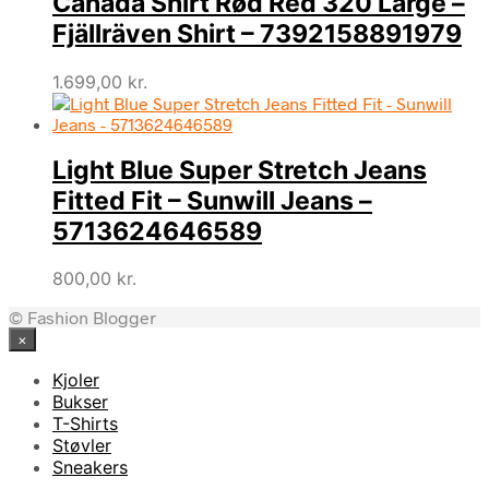
Canada Shirt Rød Red 320 Large –
Fjällräven Shirt – 7392158891979
1.699,00
kr.
Light Blue Super Stretch Jeans
Fitted Fit – Sunwill Jeans –
5713624646589
800,00
kr.
© Fashion Blogger
×
Kjoler
Bukser
T-Shirts
Støvler
Sneakers