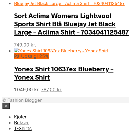
pris
pris
var:
er:
Sort Aclima Womens Lightwool
1.049,00 kr..
787,00 kr..
Sports Shirt Blå Bluejay Jet Black
Large – Aclima Shirt – 7034041125487
749,00
kr.
På Udsalg! 25%
Yonex Shirt 10637ex Blueberry –
Yonex Shirt
Den
Den
1.049,00
kr.
787,00
kr.
oprindelige
aktuelle
© Fashion Blogger
pris
pris
×
var:
er:
1.049,00 kr..
787,00 kr..
Kjoler
Bukser
T-Shirts