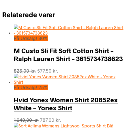
Relaterede varer
På Udsalg! 30%
M Custo Sli Fit Soft Cotton Shirt –
Ralph Lauren Shirt – 3615734738623
Den
Den
825,00
kr.
577,50
kr.
oprindelige
aktuelle
pris
pris
På Udsalg! 25%
var:
er:
825,00 kr..
577,50 kr..
Hvid Yonex Women Shirt 20852ex
White – Yonex Shirt
Den
Den
1.049,00
kr.
787,00
kr.
oprindelige
aktuelle