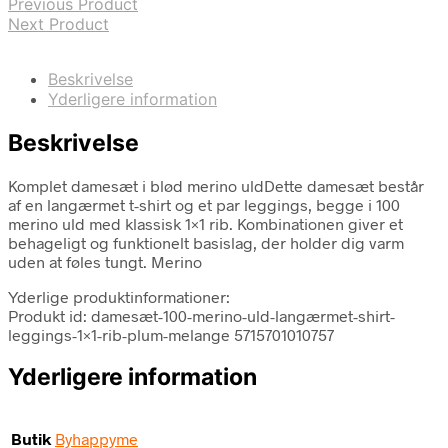
Previous Product
Next Product
Beskrivelse
Yderligere information
Beskrivelse
Komplet damesæt i blød merino uldDette damesæt består
af en langærmet t-shirt og et par leggings, begge i 100
merino uld med klassisk 1×1 rib. Kombinationen giver et
behageligt og funktionelt basislag, der holder dig varm
uden at føles tungt. Merino
Yderlige produktinformationer:
Produkt id: damesæt-100-merino-uld-langærmet-shirt-
leggings-1×1-rib-plum-melange 5715701010757
Yderligere information
Butik
Byhappyme