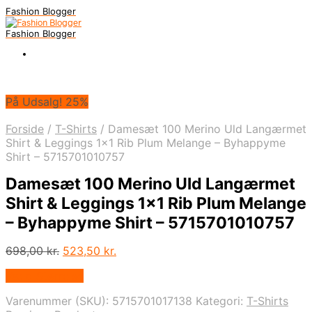
Fashion Blogger
Fashion Blogger
På Udsalg! 25%
Forside
/
T-Shirts
/
Damesæt 100 Merino Uld Langærmet
Shirt & Leggings 1×1 Rib Plum Melange – Byhappyme
Shirt – 5715701010757
Damesæt 100 Merino Uld Langærmet
Shirt & Leggings 1×1 Rib Plum Melange
– Byhappyme Shirt – 5715701010757
Den
Den
698,00
kr.
523,50
kr.
oprindelige
aktuelle
Vælg Størrelse
pris
pris
var:
er:
Varenummer (SKU):
5715701017138
Kategori:
T-Shirts
698,00 kr..
523,50 kr..