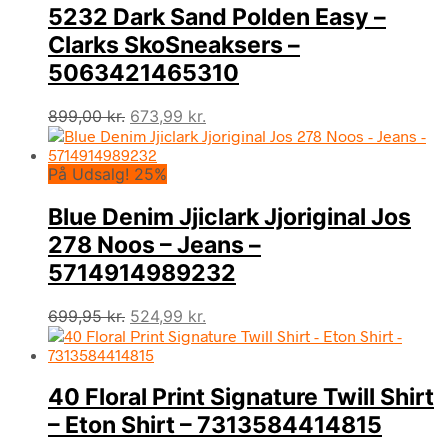
5232 Dark Sand Polden Easy –
Clarks SkoSneaksers –
5063421465310
Den
Den
899,00
kr.
673,99
kr.
oprindelige
aktuelle
pris
pris
På Udsalg! 25%
var:
er:
899,00 kr..
673,99 kr..
Blue Denim Jjiclark Jjoriginal Jos
278 Noos – Jeans –
5714914989232
Den
Den
699,95
kr.
524,99
kr.
oprindelige
aktuelle
pris
pris
var:
er:
40 Floral Print Signature Twill Shirt
699,95 kr..
524,99 kr..
– Eton Shirt – 7313584414815