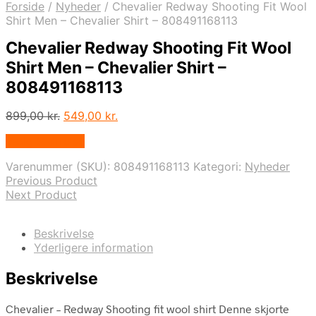
Forside
/
Nyheder
/
Chevalier Redway Shooting Fit Wool
Shirt Men – Chevalier Shirt – 808491168113
Chevalier Redway Shooting Fit Wool
Shirt Men – Chevalier Shirt –
808491168113
Den
Den
899,00
kr.
549,00
kr.
oprindelige
aktuelle
Vælg Størrelse
pris
pris
var:
er:
Varenummer (SKU):
808491168113
Kategori:
Nyheder
899,00 kr..
549,00 kr..
Previous Product
Next Product
Beskrivelse
Yderligere information
Beskrivelse
Chevalier – Redway Shooting fit wool shirt Denne skjorte