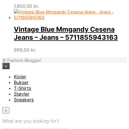
1.800,00
kr.
Vintage Blue Mmgandy Cesena
Jeans – Jeans – 5711855943163
999,00
kr.
© Fashion Blogger
×
Kjoler
Bukser
T-Shirts
Støvler
Sneakers
×
What are you looking for?