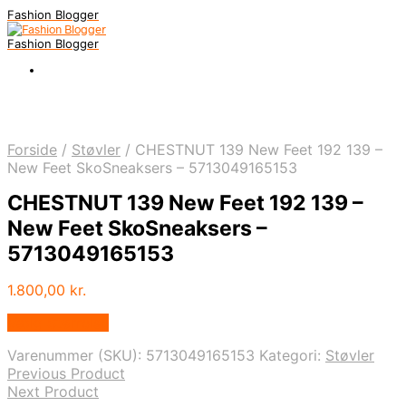
Fashion Blogger
Fashion Blogger
Forside
/
Støvler
/
CHESTNUT 139 New Feet 192 139 –
New Feet SkoSneaksers – 5713049165153
CHESTNUT 139 New Feet 192 139 –
New Feet SkoSneaksers –
5713049165153
1.800,00
kr.
Vælg Størrelse
Varenummer (SKU):
5713049165153
Kategori:
Støvler
Previous Product
Next Product