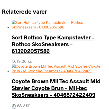
Relaterede varer
Sort Rothco Type Kampstøvler –
Rothco SkoSneaksers –
613902057586
1.019,00
kr.
Coyote Brown Mil Tec Assault Mid
Støvler Coyote Brun – Mil-tec
SkoSneaksers – 4046872422409
899,00
kr.