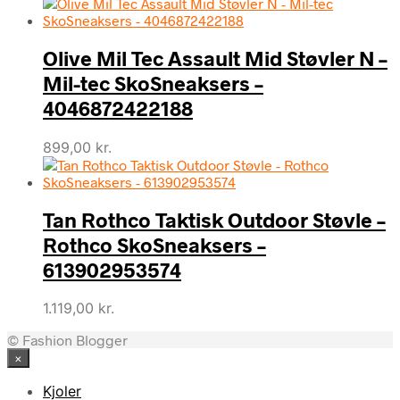
Olive Mil Tec Assault Mid Støvler N –
Mil-tec SkoSneaksers –
4046872422188
899,00
kr.
Tan Rothco Taktisk Outdoor Støvle –
Rothco SkoSneaksers –
613902953574
1.119,00
kr.
© Fashion Blogger
×
Kjoler