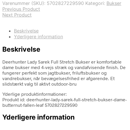
Varenummer (SKU):
5702827229590
Kategori:
Bukser
Previous Product
Next Product
Beskrivelse
Yderligere information
Beskrivelse
Deerhunter Lady Sarek Full Stretch Bukser er komfortable
dame bukser med 4-vejs stræk og vandafvisende finish. De
fungerer perfekt som jagtbukser, friluftsbukser og
vandrebukser, når bevægelsesfrihed er afgørende. Et
slidstærkt valg til aktivt outdoor-bru
Yderlige produktinformationer:
Produkt id: deerhunter-lady-sarek-full-stretch-bukser-dame-
butternut-fallen-leaf 5702827229590
Yderligere information