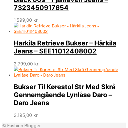
7323450917654
1.599,00
kr.
Harkila Retrieve Bukser – Härkila
Jeans – SEE11012408002
2.799,00
kr.
Bukser Til Kørestol Str Med Skrå
Gennemgående Lynlåse Daro –
Daro Jeans
2.195,00
kr.
© Fashion Blogger