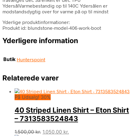
YdersålVarmebestandig op til 140C Ydersålen er
modstandsdygtig over for varme på op til mindst
Yderlige produktinformationer:
Produkt id: blundstone-model-406-work-boot
Yderligere information
Butik
Hunterspoint
Relaterede varer
På Udsalg! 30%
40 Striped Linen Shirt – Eton Shirt
– 7313583524843
Den
Den
1.500,00
kr.
1.050,00
kr.