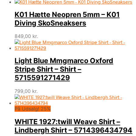
oprindelige
aktuelle
pris
pris
K01 Hætte Neopren 5mm – K01
var:
er:
1.500,00 kr..
1.050,00 kr..
Diving SkoSneaksers
849,00
kr.
Light Blue Mmgmarco Oxford
Stripe Shirt – Shirt –
5715591271429
799,00
kr.
På Udsalg! 25%
WHITE 1927:twill Weave Shirt –
Lindbergh Shirt – 5714396434794