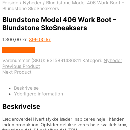
Forside
/
Nyheder
/
Blundstone Model 406 Work Boot –
Blundstone SkoSneaksers
Blundstone Model 406 Work Boot –
Blundstone SkoSneaksers
Den
Den
1.300,00
kr.
899,00
kr.
oprindelige
aktuelle
Vælg Størrelse
pris
pris
var:
er:
Varenummer (SKU):
9315891486811
Kategori:
Nyheder
1.300,00 kr..
899,00 kr..
Previous Product
Next Product
Beskrivelse
Yderligere information
Beskrivelse
Læderoverdel Hvert stykke læder inspiceres nøje i hånden
inden produktion. Opfylder det ikke vores høje kvalitetskrav,
fravælges det. Så enkelt er det. TPU