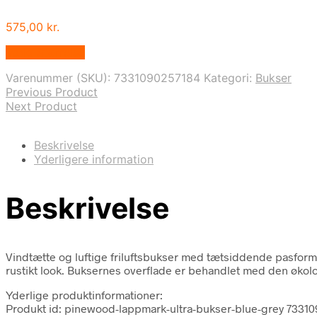
575,00
kr.
Vælg Størrelse
Varenummer (SKU):
7331090257184
Kategori:
Bukser
Previous Product
Next Product
Beskrivelse
Yderligere information
Beskrivelse
Vindtætte og luftige friluftsbukser med tætsiddende pasform. 
rustikt look. Buksernes overflade er behandlet med den økol
Yderlige produktinformationer:
Produkt id: pinewood-lappmark-ultra-bukser-blue-grey 7331