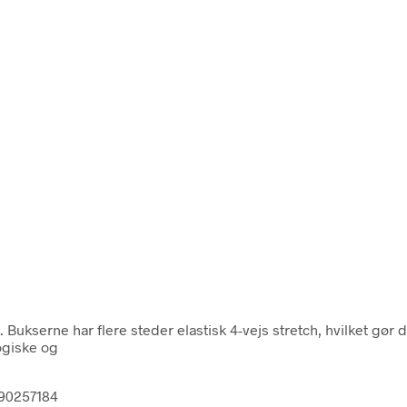
Bukserne har flere steder elastisk 4-vejs stretch, hvilket gør 
ogiske og
090257184