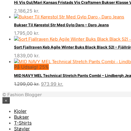
Hi Vis Gul/Mari Kansas Fristads Vis Craftsmen Bukser Klasse 
2.186,25
kr.
Bukser Til Kørestol Str Med Gylp Daro – Daro Jeans
1.795,00
kr.
Sort Fjallraven Keb Agile Winter Buks Black Black 52l – Fjällr
1.839,00
kr.
På Udsalg! 25%
MID NAVY MEL Technical Stretch Pants Combi – Lindbergh J
Den
Den
1.299,00
kr.
973,99
kr.
oprindelige
aktuelle
© Fashion Blogger
pris
pris
×
var:
er:
1.299,00 kr..
973,99 kr..
Kjoler
Bukser
T-Shirts
Støvler