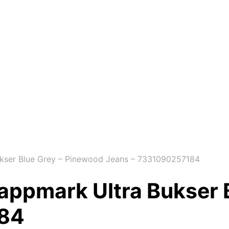
kser Blue Grey – Pinewood Jeans – 7331090257184
appmark Ultra Bukser 
184