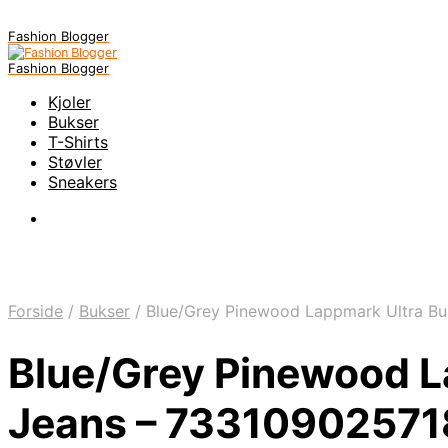
Fashion Blogger
Fashion Blogger
Kjoler
Bukser
T-Shirts
Støvler
Sneakers
Forside
/
Bukser
/
Blue/Grey Pinewood Lappmark Ultra Bu
Blue/Grey Pinewood L
Jeans – 7331090257