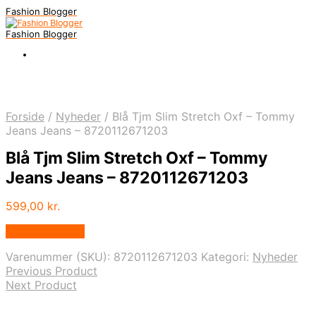
Fashion Blogger
Fashion Blogger
Forside
/
Nyheder
/
Blå Tjm Slim Stretch Oxf – Tommy
Jeans Jeans – 8720112671203
Blå Tjm Slim Stretch Oxf – Tommy
Jeans Jeans – 8720112671203
599,00
kr.
Vælg Størrelse
Varenummer (SKU):
8720112671203
Kategori:
Nyheder
Previous Product
Next Product