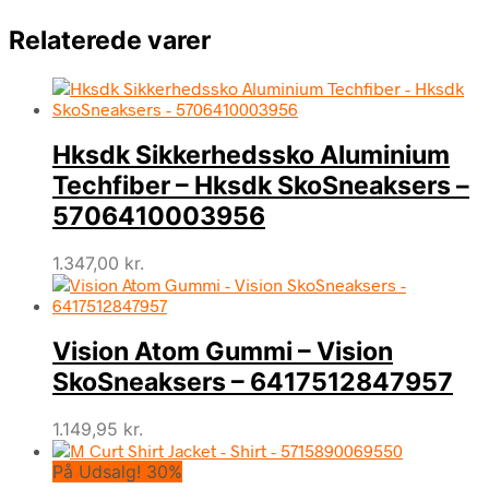
Relaterede varer
Hksdk Sikkerhedssko Aluminium
Techfiber – Hksdk SkoSneaksers –
5706410003956
1.347,00
kr.
Vision Atom Gummi – Vision
SkoSneaksers – 6417512847957
1.149,95
kr.
På Udsalg! 30%