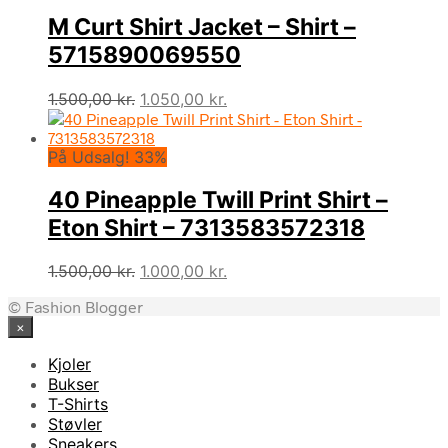
M Curt Shirt Jacket – Shirt –
5715890069550
Den
Den
1.500,00
kr.
1.050,00
kr.
oprindelige
aktuelle
pris
pris
På Udsalg! 33%
var:
er:
1.500,00 kr..
1.050,00 kr..
40 Pineapple Twill Print Shirt –
Eton Shirt – 7313583572318
Den
Den
1.500,00
kr.
1.000,00
kr.
oprindelige
aktuelle
© Fashion Blogger
pris
pris
×
var:
er:
1.500,00 kr..
1.000,00 kr..
Kjoler
Bukser
T-Shirts
Støvler
Sneakers