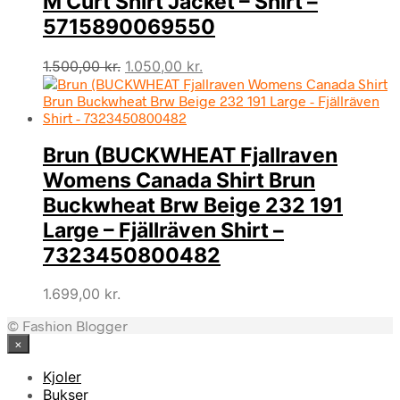
M Curt Shirt Jacket – Shirt –
5715890069550
Den
Den
1.500,00
kr.
1.050,00
kr.
oprindelige
aktuelle
pris
pris
var:
er:
1.500,00 kr..
1.050,00 kr..
Brun (BUCKWHEAT Fjallraven
Womens Canada Shirt Brun
Buckwheat Brw Beige 232 191
Large – Fjällräven Shirt –
7323450800482
1.699,00
kr.
© Fashion Blogger
×
Kjoler
Bukser