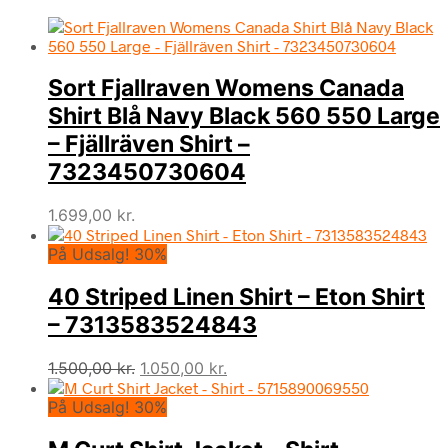
Sort Fjallraven Womens Canada
Shirt Blå Navy Black 560 550 Large
– Fjällräven Shirt –
7323450730604
1.699,00
kr.
På Udsalg! 30%
40 Striped Linen Shirt – Eton Shirt
– 7313583524843
Den
Den
1.500,00
kr.
1.050,00
kr.
oprindelige
aktuelle
På Udsalg! 30%
pris
pris
var:
er:
1.500,00 kr..
1.050,00 kr..