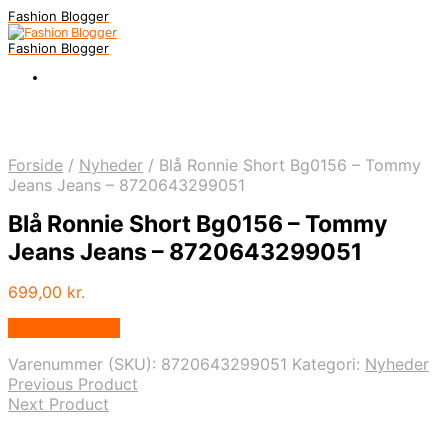
Fashion Blogger
Fashion Blogger
Forside
/
Nyheder
/
Blå Ronnie Short Bg0156 – Tommy
Jeans Jeans – 8720643299051
Blå Ronnie Short Bg0156 – Tommy
Jeans Jeans – 8720643299051
699,00
kr.
Vælg Størrelse
Varenummer (SKU):
8720643299051
Kategori:
Nyheder
Previous Product
Next Product