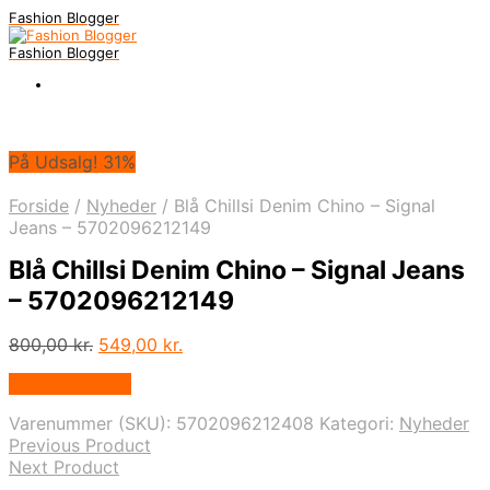
Fashion Blogger
Fashion Blogger
På Udsalg! 31%
Forside
/
Nyheder
/
Blå Chillsi Denim Chino – Signal
Jeans – 5702096212149
Blå Chillsi Denim Chino – Signal Jeans
– 5702096212149
Den
Den
800,00
kr.
549,00
kr.
oprindelige
aktuelle
Vælg Størrelse
pris
pris
var:
er:
Varenummer (SKU):
5702096212408
Kategori:
Nyheder
800,00 kr..
549,00 kr..
Previous Product
Next Product