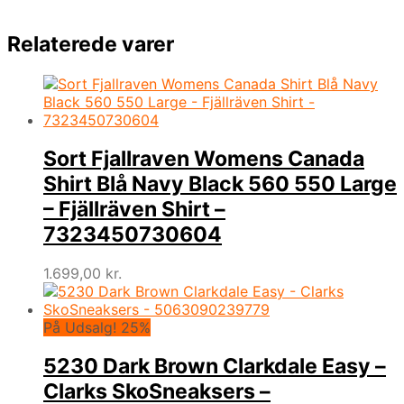
Relaterede varer
Sort Fjallraven Womens Canada
Shirt Blå Navy Black 560 550 Large
– Fjällräven Shirt –
7323450730604
1.699,00
kr.
På Udsalg! 25%
5230 Dark Brown Clarkdale Easy –
Clarks SkoSneaksers –