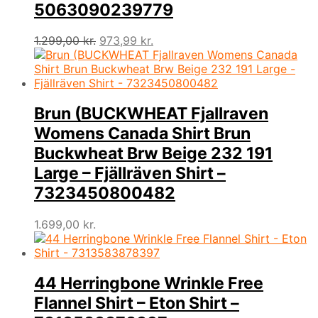
5063090239779
Den
Den
1.299,00
kr.
973,99
kr.
oprindelige
aktuelle
pris
pris
var:
er:
1.299,00 kr..
973,99 kr..
Brun (BUCKWHEAT Fjallraven
Womens Canada Shirt Brun
Buckwheat Brw Beige 232 191
Large – Fjällräven Shirt –
7323450800482
1.699,00
kr.
44 Herringbone Wrinkle Free
Flannel Shirt – Eton Shirt –