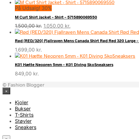
På Udsalg! 30%
M Curt Shirt Jacket – Shirt – 5715890069550
Den
Den
1.500,00
kr.
1.050,00
kr.
oprindelige
aktuelle
pris
pris
Rød (RED/320) Fjallraven Mens Canada Shirt Rød Red 320 Large – 
var:
er:
1.699,00
kr.
1.500,00 kr..
1.050,00 kr..
K01 Hætte Neopren 5mm – K01 Diving SkoSneaksers
849,00
kr.
© Fashion Blogger
×
Kjoler
Bukser
T-Shirts
Støvler
Sneakers
×