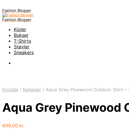
Fashion Blogger
Fashion Blogger
Kjoler
Bukser
T-Shirts
Støvler
Sneakers
Forside
/
Nyheder
/
Aqua Grey Pinewood Outdoor Shirt – 
Aqua Grey Pinewood O
699,00
kr.