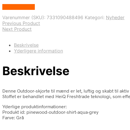
Vælg Størrelse
Varenummer (SKU):
7331090488496
Kategori:
Nyheder
Previous Product
Next Product
Beskrivelse
Yderligere information
Beskrivelse
Denne Outdoor-skjorte til mænd er let, luftig og skabt til ak
Stoffet er behandlet med HeiQ Freshtrade teknologi, som effe
Yderlige produktinformationer:
Produkt id: pinewood-outdoor-shirt-aqua-grey
Farve: Grå