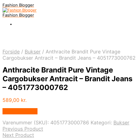
Fashion Blogger
Fashion Blogger
Forside
/
Bukser
/
Anthracite Brandit Pure Vintage
Cargobukser Antracit – Brandit Jeans – 4051773000762
Anthracite Brandit Pure Vintage
Cargobukser Antracit – Brandit Jeans
– 4051773000762
589,00
kr.
Vælg Størrelse
Varenummer (SKU):
4051773000786
Kategori:
Bukser
Previous Product
Next Product