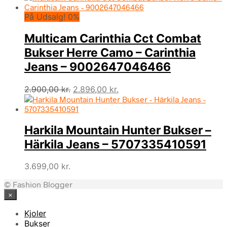
På Udsalg! 0%
Multicam Carinthia Cct Combat
Bukser Herre Camo – Carinthia
Jeans – 9002647046466
Den
Den
2.900,00
kr.
2.896,00
kr.
oprindelige
aktuelle
pris
pris
var:
er:
Harkila Mountain Hunter Bukser –
2.900,00 kr..
2.896,00 kr..
Härkila Jeans – 5707335410591
3.699,00
kr.
© Fashion Blogger
×
Kjoler
Bukser