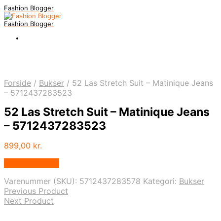
Fashion Blogger
Fashion Blogger
Forside
/
Bukser
/
52 Las Stretch Suit – Matinique Jeans
– 5712437283523
52 Las Stretch Suit – Matinique Jeans
– 5712437283523
899,00
kr.
Vælg Størrelse
Varenummer (SKU):
5712437283578
Kategori:
Bukser
Previous Product
Next Product