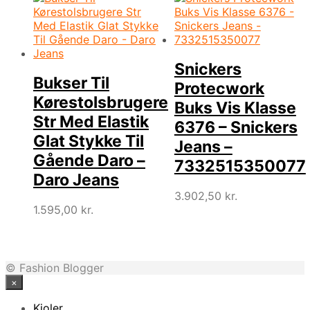
999,00 kr..
748,99 kr..
Snickers
Bukser Til
Protecwork
Kørestolsbrugere
Buks Vis Klasse
Str Med Elastik
6376 – Snickers
Glat Stykke Til
Jeans –
Gående Daro –
7332515350077
Daro Jeans
3.902,50
kr.
1.595,00
kr.
© Fashion Blogger
×
Kjoler