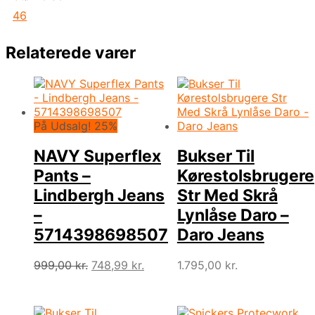
46
Relaterede varer
På Udsalg! 25%
NAVY Superflex
Bukser Til
Pants –
Kørestolsbrugere
Lindbergh Jeans
Str Med Skrå
–
Lynlåse Daro –
5714398698507
Daro Jeans
Den
Den
999,00
kr.
748,99
kr.
1.795,00
kr.
oprindelige
aktuelle
pris
pris
var:
er: