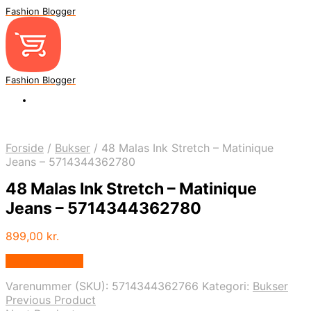
Fashion Blogger
Fashion Blogger
Forside
/
Bukser
/
48 Malas Ink Stretch – Matinique
Jeans – 5714344362780
48 Malas Ink Stretch – Matinique
Jeans – 5714344362780
899,00
kr.
Vælg Størrelse
Varenummer (SKU):
5714344362766
Kategori:
Bukser
Previous Product