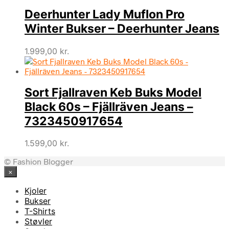
Deerhunter Lady Muflon Pro
Winter Bukser – Deerhunter Jeans
1.999,00
kr.
Sort Fjallraven Keb Buks Model
Black 60s – Fjällräven Jeans –
7323450917654
1.599,00
kr.
© Fashion Blogger
×
Kjoler
Bukser
T-Shirts
Støvler