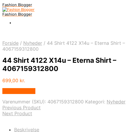
Fashion Blogger
Fashion Blogger
Forside
/
Nyheder
/
44 Shirt 4122 X14u – Eterna Shirt –
4067159312800
44 Shirt 4122 X14u – Eterna Shirt –
4067159312800
699,00
kr.
Vælg Størrelse
Varenummer (SKU):
4067159312800
Kategori:
Nyheder
Previous Product
Next Product
Beskrivelse