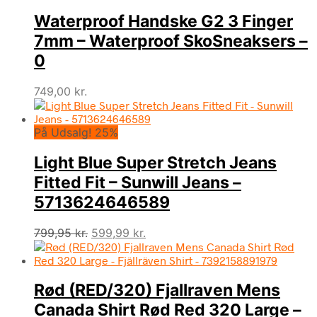
Waterproof Handske G2 3 Finger
7mm – Waterproof SkoSneaksers –
0
749,00
kr.
På Udsalg! 25%
Light Blue Super Stretch Jeans
Fitted Fit – Sunwill Jeans –
5713624646589
Den
Den
799,95
kr.
599,99
kr.
oprindelige
aktuelle
pris
pris
var:
er:
Rød (RED/320) Fjallraven Mens
799,95 kr..
599,99 kr..
Canada Shirt Rød Red 320 Large –