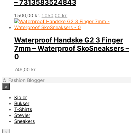
– 7313583524843
Den
Den
1.500,00
kr.
1.050,00
kr.
oprindelige
aktuelle
pris
pris
var:
er:
1.500,00 kr..
1.050,00 kr..
Waterproof Handske G2 3 Finger
7mm – Waterproof SkoSneaksers –
0
749,00
kr.
© Fashion Blogger
×
Kjoler
Bukser
T-Shirts
Støvler
Sneakers
×