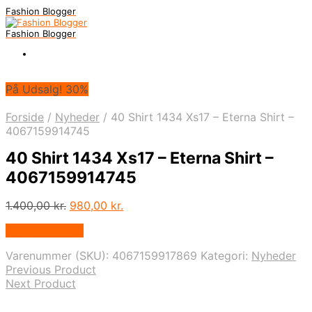
Fashion Blogger
Fashion Blogger
På Udsalg! 30%
Forside
/
Nyheder
/
40 Shirt 1434 Xs17 – Eterna Shirt –
4067159914745
40 Shirt 1434 Xs17 – Eterna Shirt –
4067159914745
Den
Den
1.400,00
kr.
980,00
kr.
oprindelige
aktuelle
Vælg Størrelse
pris
pris
var:
er:
Varenummer (SKU):
4067159917869
Kategori:
Nyheder
1.400,00 kr..
980,00 kr..
Previous Product
Next Product