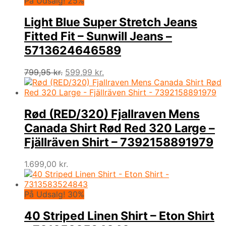
På Udsalg! 25%
Light Blue Super Stretch Jeans
Fitted Fit – Sunwill Jeans –
5713624646589
Den
Den
799,95
kr.
599,99
kr.
oprindelige
aktuelle
pris
pris
var:
er:
799,95 kr..
599,99 kr..
Rød (RED/320) Fjallraven Mens
Canada Shirt Rød Red 320 Large –
Fjällräven Shirt – 7392158891979
1.699,00
kr.
På Udsalg! 30%
40 Striped Linen Shirt – Eton Shirt