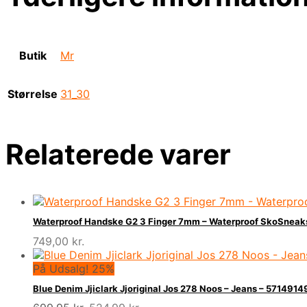
Butik
Mr
Størrelse
31_30
Relaterede varer
Waterproof Handske G2 3 Finger 7mm – Waterproof SkoSneaks
749,00
kr.
På Udsalg! 25%
Blue Denim Jjiclark Jjoriginal Jos 278 Noos – Jeans – 57149