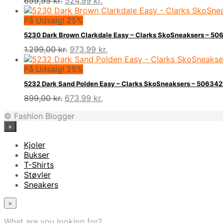
Den
Den
699,95
kr.
524,99
kr.
oprindelige
aktuelle
pris
pris
På Udsalg! 25%
var:
er:
5230 Dark Brown Clarkdale Easy – Clarks SkoSneaksers – 
699,95 kr..
524,99 kr..
Den
Den
1.299,00
kr.
973,99
kr.
oprindelige
aktuelle
pris
pris
På Udsalg! 25%
var:
er:
5232 Dark Sand Polden Easy – Clarks SkoSneaksers – 50634
1.299,00 kr..
973,99 kr..
Den
Den
899,00
kr.
673,99
kr.
oprindelige
aktuelle
© Fashion Blogger
pris
pris
×
var:
er:
899,00 kr..
673,99 kr..
Kjoler
Bukser
T-Shirts
Støvler
Sneakers
×
What are you looking for?