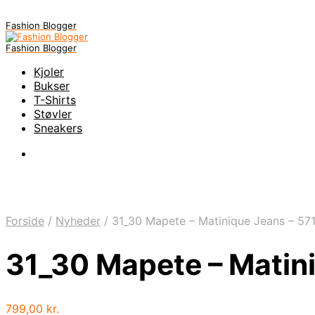
Fashion Blogger
Fashion Blogger
Kjoler
Bukser
T-Shirts
Støvler
Sneakers
Forside
/
Nyheder
/
31_30 Mapete – Matinique Jeans – 5
31_30 Mapete – Matin
799,00
kr.