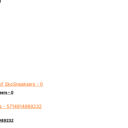
ers – 0
14989232