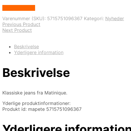
Vælg Størrelse
Varenummer (SKU):
5715751096367
Kategori:
Nyheder
Previous Product
Next Product
Beskrivelse
Yderligere information
Beskrivelse
Klassiske jeans fra Matinique.
Yderlige produktinformationer:
Produkt id: mapete 5715751096367
Yderligere informatio