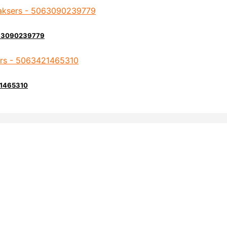
5063090239779
21465310