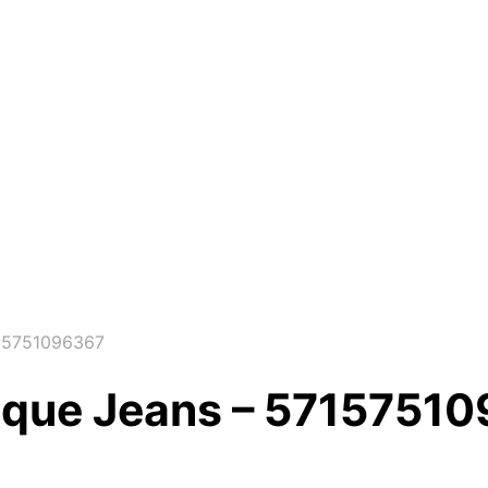
715751096367
ique Jeans – 5715751