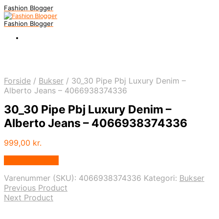
Fashion Blogger
Fashion Blogger
Forside
/
Bukser
/
30_30 Pipe Pbj Luxury Denim –
Alberto Jeans – 4066938374336
30_30 Pipe Pbj Luxury Denim –
Alberto Jeans – 4066938374336
999,00
kr.
Vælg Størrelse
Varenummer (SKU):
4066938374336
Kategori:
Bukser
Previous Product
Next Product