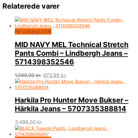
Relaterede varer
På Udsalg! 25%
MID NAVY MEL Technical Stretch
Pants Combi – Lindbergh Jeans –
5714398352546
Den
Den
1.299,00
kr.
973,99
kr.
oprindelige
aktuelle
pris
pris
var:
er:
Harkila Pro Hunter Move Bukser –
1.299,00 kr..
973,99 kr..
Härkila Jeans – 5707335388814
3.499,00
kr.