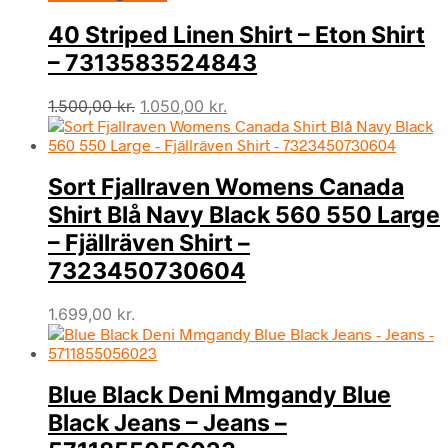
40 Striped Linen Shirt – Eton Shirt
– 7313583524843
Den
Den
1.500,00
kr.
1.050,00
kr.
oprindelige
aktuelle
pris
pris
var:
er:
Sort Fjallraven Womens Canada
1.500,00 kr..
1.050,00 kr..
Shirt Blå Navy Black 560 550 Large
– Fjällräven Shirt –
7323450730604
1.699,00
kr.
Blue Black Deni Mmgandy Blue
Black Jeans – Jeans –