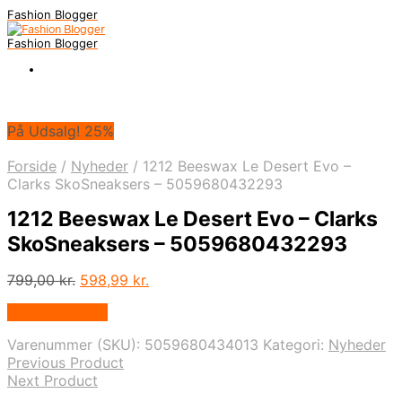
Fashion Blogger
Fashion Blogger
På Udsalg! 25%
Forside
/
Nyheder
/
1212 Beeswax Le Desert Evo –
Clarks SkoSneaksers – 5059680432293
1212 Beeswax Le Desert Evo – Clarks
SkoSneaksers – 5059680432293
Den
Den
799,00
kr.
598,99
kr.
oprindelige
aktuelle
Vælg Størrelse
pris
pris
var:
er:
Varenummer (SKU):
5059680434013
Kategori:
Nyheder
799,00 kr..
598,99 kr..
Previous Product
Next Product