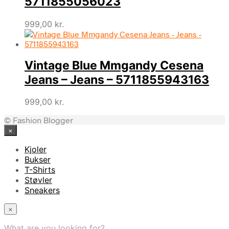
5711855056023
999,00
kr.
Vintage Blue Mmgandy Cesena
Jeans – Jeans – 5711855943163
999,00
kr.
© Fashion Blogger
×
Kjoler
Bukser
T-Shirts
Støvler
Sneakers
×
What are you looking for?