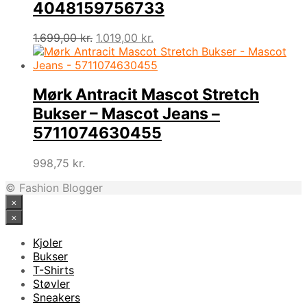
4048159756733
Den
Den
1.699,00
kr.
1.019,00
kr.
oprindelige
aktuelle
pris
pris
var:
er:
1.699,00 kr..
1.019,00 kr..
Mørk Antracit Mascot Stretch
Bukser – Mascot Jeans –
5711074630455
998,75
kr.
© Fashion Blogger
×
×
Kjoler
Bukser
T-Shirts
Støvler
Sneakers