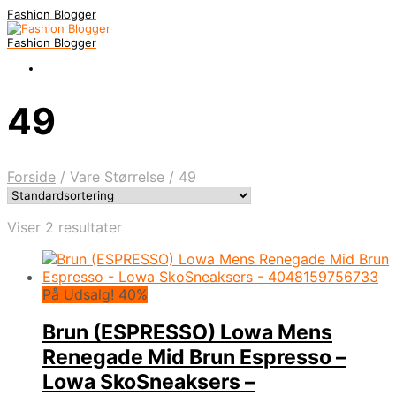
Fashion Blogger
Fashion Blogger
49
Forside
/
Vare Størrelse
/
49
Viser 2 resultater
På Udsalg! 40%
Brun (ESPRESSO) Lowa Mens
Renegade Mid Brun Espresso –
Lowa SkoSneaksers –