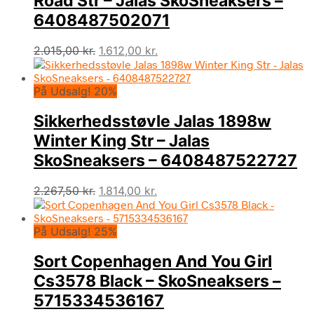
Road Str – Jalas SkoSneaksers –
6408487502071
Den
Den
2.015,00
kr.
1.612,00
kr.
oprindelige
aktuelle
pris
pris
På Udsalg! 20%
var:
er:
2.015,00 kr..
1.612,00 kr..
Sikkerhedsstøvle Jalas 1898w
Winter King Str – Jalas
SkoSneaksers – 6408487522727
Den
Den
2.267,50
kr.
1.814,00
kr.
oprindelige
aktuelle
pris
pris
På Udsalg! 25%
var:
er:
2.267,50 kr..
1.814,00 kr..
Sort Copenhagen And You Girl
Cs3578 Black – SkoSneaksers –
5715334536167