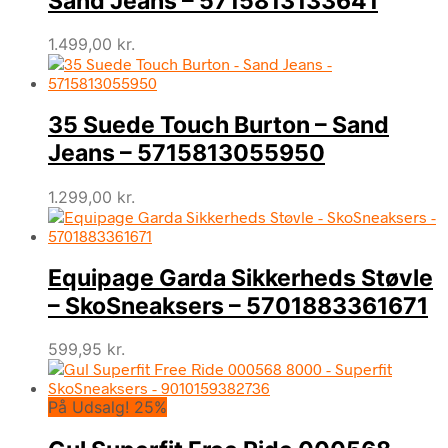
Sand Jeans – 5715813133641
1.499,00
kr.
35 Suede Touch Burton – Sand
Jeans – 5715813055950
1.299,00
kr.
Equipage Garda Sikkerheds Støvle
– SkoSneaksers – 5701883361671
599,95
kr.
På Udsalg! 25%