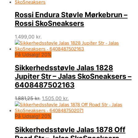
pris
pris
var:
er:
Rossi Endura Støvle Mørkebrun –
1.400,00 kr..
840,00 kr..
Rossi SkoSneaksers
1.499,00
kr.
På Udsalg! 20%
Sikkerhedsstøvle Jalas 1828
Jupiter Str – Jalas SkoSneaksers –
6408487502163
Den
Den
1.881,25
kr.
1.505,00
kr.
oprindelige
aktuelle
pris
pris
På Udsalg! 20%
var:
er:
1.881,25 kr..
1.505,00 kr..
Sikkerhedsstøvle Jalas 1878 Off