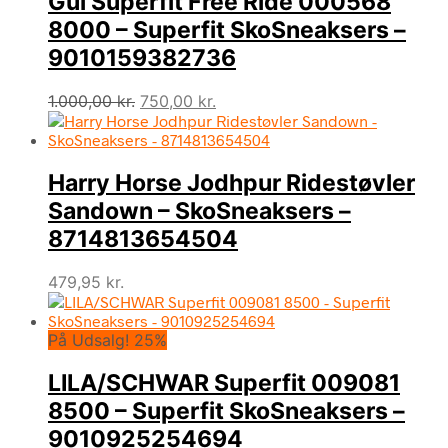
Gul Superfit Free Ride 000568
8000 – Superfit SkoSneaksers –
9010159382736
Den
Den
1.000,00
kr.
750,00
kr.
oprindelige
aktuelle
pris
pris
var:
er:
Harry Horse Jodhpur Ridestøvler
1.000,00 kr..
750,00 kr..
Sandown – SkoSneaksers –
8714813654504
479,95
kr.
På Udsalg! 25%
LILA/SCHWAR Superfit 009081
8500 – Superfit SkoSneaksers –
9010925254694