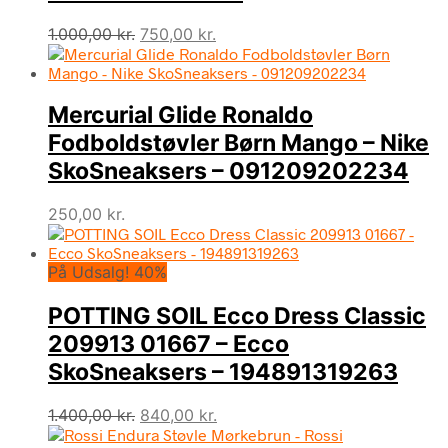
Den
Den
1.000,00
kr.
750,00
kr.
oprindelige
aktuelle
pris
pris
var:
er:
Mercurial Glide Ronaldo
1.000,00 kr..
750,00 kr..
Fodboldstøvler Børn Mango – Nike
SkoSneaksers – 091209202234
250,00
kr.
På Udsalg! 40%
POTTING SOIL Ecco Dress Classic
209913 01667 – Ecco
SkoSneaksers – 194891319263
Den
Den
1.400,00
kr.
840,00
kr.
oprindelige
aktuelle