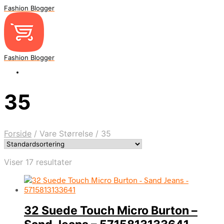
Fashion Blogger
Fashion Blogger
35
Forside
/
Vare Størrelse
/
35
Viser 17 resultater
32 Suede Touch Micro Burton –