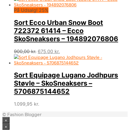
pris
pris
På Udsalg! 25%
var:
er:
800,00 kr..
600,00 kr..
Sort Ecco Urban Snow Boot
722372 61414 – Ecco
SkoSneaksers – 194892076806
Den
Den
900,00
kr.
675,00
kr.
oprindelige
aktuelle
pris
pris
var:
er:
Sort Equipage Lugano Jodhpurs
900,00 kr..
675,00 kr..
Støvle – SkoSneaksers –
5706875144652
1.099,95
kr.
© Fashion Blogger
×
×