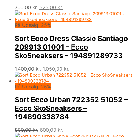
Den
Den
700,00
kr.
525,00
kr.
oprindelige
aktuelle
pris
pris
På Udsalg! 25%
var:
er:
700,00 kr..
525,00 kr..
Sort Ecco Dress Classic Santiago
209913 01001 – Ecco
SkoSneaksers – 194891289733
Den
Den
1.400,00
kr.
1.050,00
kr.
oprindelige
aktuelle
pris
pris
På Udsalg! 25%
var:
er:
1.400,00 kr..
1.050,00 kr..
Sort Ecco Urban 722352 51052 –
Ecco SkoSneaksers –
194890338784
Den
Den
800,00
kr.
600,00
kr.
oprindelige
aktuelle