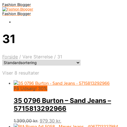
Fashion Blogger
Fashion Blogger
31
Forside
/
Vare Størrelse
/
31
Viser 8 resultater
På Udsalg! 30%
35 0796 Burton – Sand Jeans –
5715813292966
Den
Den
1.399,00
kr.
979,30
kr.
oprindelige
aktuelle