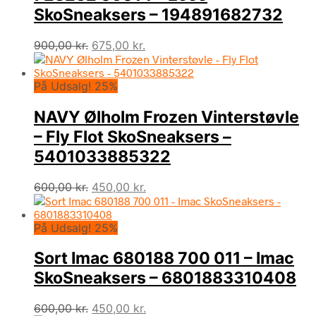
SkoSneaksers – 194891682732
Den
Den
900,00
kr.
675,00
kr.
oprindelige
aktuelle
pris
pris
På Udsalg! 25%
var:
er:
900,00 kr..
675,00 kr..
NAVY Ølholm Frozen Vinterstøvle
– Fly Flot SkoSneaksers –
5401033885322
Den
Den
600,00
kr.
450,00
kr.
oprindelige
aktuelle
pris
pris
På Udsalg! 25%
var:
er:
600,00 kr..
450,00 kr..
Sort Imac 680188 700 011 – Imac
SkoSneaksers – 6801883310408
Den
Den
600,00
kr.
450,00
kr.