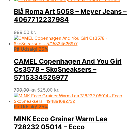
pris
pris
Blå Roma Art 5058 – Meyer Jeans –
var:
er:
1.399,00 kr..
979,30 kr..
4067712237984
999,00
kr.
På Udsalg! 25%
CAMEL Copenhagen And You Girl
Cs3578 – SkoSneaksers –
5715334526977
Den
Den
700,00
kr.
525,00
kr.
oprindelige
aktuelle
pris
pris
På Udsalg! 25%
var:
er:
700,00 kr..
525,00 kr..
MINK Ecco Grainer Warm Lea
728232 05014 – Ecco