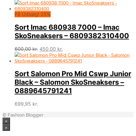
oprindelige
aktuelle
pris
pris
På Udsalg! 25%
var:
er:
600,00 kr..
450,00 kr..
Sort Imac 680938 7000 – Imac
SkoSneaksers – 6809382310400
Den
Den
600,00
kr.
450,00
kr.
oprindelige
aktuelle
pris
pris
var:
er:
Sort Salomon Pro Mid Cswp Junior
600,00 kr..
450,00 kr..
Black – Salomon SkoSneaksers –
0889645791241
699,95
kr.
© Fashion Blogger
×
×